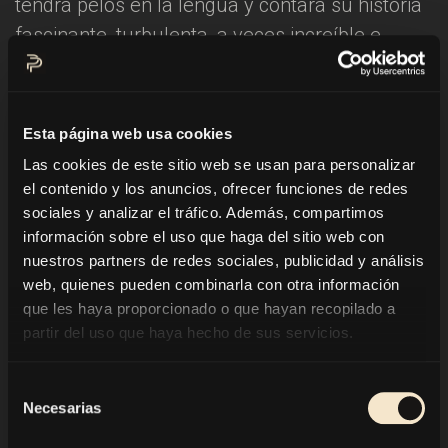
tendrá pelos en la lengua y contará su historia
fascinante, turbulenta, a veces increíble e
inspiradora. ¡Este es probablemente mi mejor
trabajo hasta ahora! No solo porque soy el
presentador, sino también porque co-desarrollé
Esta página web usa cookies
el espectáculo, que comienza el 18 de abril en
Las cookies de este sitio web se usan para personalizar
Viena. Pero antes volaré a Las Vegas para
el contenido y los anuncios, ofrecer funciones de redes
ensayar junto con Mike ... Me pregunto si aún
sociales y analizar el tráfico. Además, compartimos
información sobre el uso que haga del sitio web con
tiene su tigre. ;-) Las fechas de la gira:
nuestros partners de redes sociales, publicidad y análisis
web, quienes pueden combinarla con otra información
18 de abril de 2018 Viena
que les haya proporcionado o que hayan recopilado a
partir del uso que haya hecho de sus servicios.
19 de abril de 2018 Munich
Selección
20 de abril de 2018 Zurich
Necesarias
de
consentimiento
21 de abril de 2018 Stuttgart