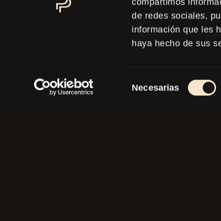
compartimos informac
PROG
de redes sociales, p
información que les 
haya hecho de sus se
ELEVEN 
LAS P
Selección
Necesarias
de
consentimiento
Contácte
evento 