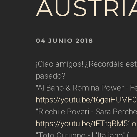
AUSTRI
04 JUNIO 2018
¡Ciao amigos! ¿Recordáis est
pasado?
"Al Bano & Romina Power - Fel
https://youtu.be/t6geiHUMF0
"Ricchi e Poveri - Sara Perche
https://youtu.be/tETtqRM51o
"Toto Cutugno - L'Italiano" (