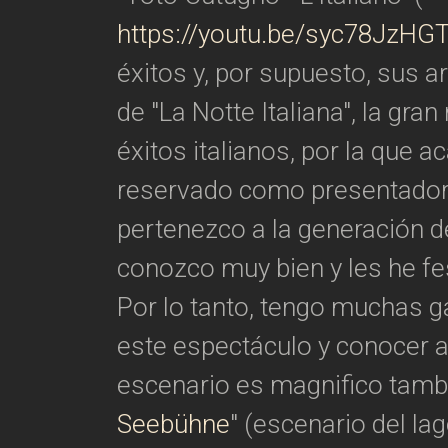
https://youtu.be/syc78JzHG
éxitos y, por supuesto, sus a
de "La Notte Italiana", la gra
éxitos italianos, por la que a
reservado como presentador
pertenezco a la generación de
conozco muy bien y les he fe
Por lo tanto, tengo muchas 
este espectáculo y conocer a 
escenario es magnifico tambi
Seebühne
" (escenario del lag