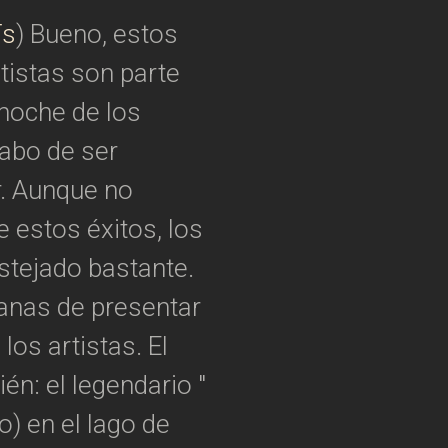
Ts
) Bueno, estos
rtistas son parte
n noche de los
cabo de ser
. Aunque no
 estos éxitos, los
stejado bastante.
ganas de presentar
los artistas. El
én: el legendario "
o) en el lago de