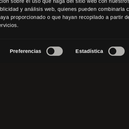
ión sobre el uso que haga del sitio web con nuestro
RAMAS SEAN INOLVID
ublicidad y análisis web, quienes pueden combinarla c
haya proporcionado o que hayan recopilado a partir d
rvicios.
LA EXPERIENCIA DE SU PÚB
RESENTACIONES CAUTIVADO
PIETRO POLIDORI.
Preferencias
Estadística
n Pietro hoy
para asegurarse de que s
sea profesional, memorable y lleno de 
Contáctenlo ahora.
CONTÁCTEN PIETRO AHORA