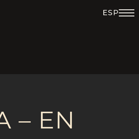
ESP
ENG
DEU
ITA
FRA
A – EN