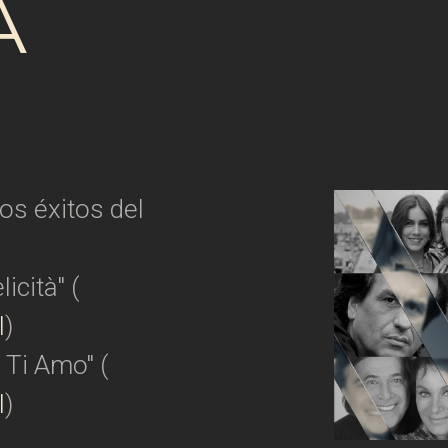
A
os éxitos del
icità" (
I
)
 Ti Amo" (
I
)