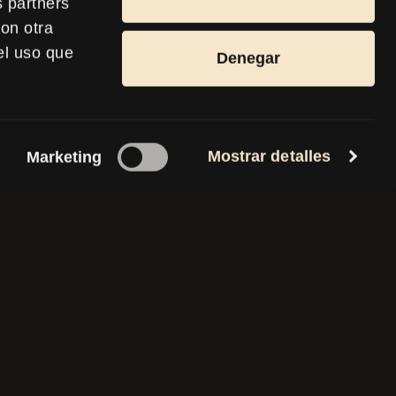
s partners
ABLES
on otra
el uso que
Denegar
LICO CON
RAS DE
Mostrar detalles
Marketing
u próximo
energía.