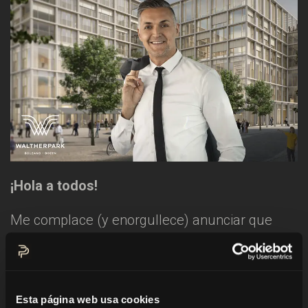
¡Hola a todos!
Me complace (y enorgullece) anunciar que
seré el presentador de la
inauguración oficial
del nuevo WaltherPark
, situado en pleno
centro de
Bolzano
.
Esta página web usa cookies