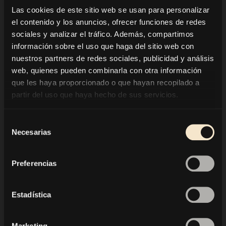
Tras años de planificación, construcción y
Las cookies de este sitio web se usan para personalizar
paciencia, este impresionante nuevo proyecto
el contenido y los anuncios, ofrecer funciones de redes
sociales y analizar el tráfico. Además, compartimos
urbano está finalmente listo para abrir sus
información sobre el uso que haga del sitio web con
puertas, conectando el casco antiguo con la
nuestros partners de redes sociales, publicidad y análisis
estación de tren y dotando a Bolzano de un
web, quienes pueden combinarla con otra información
nuevo corazón.
que les haya proporcionado o que hayan recopilado a
partir del uso que haya hecho de sus servicios.
Se trata del
mayor proyecto de construcción
privado de la historia del Tirol del Sur
, un
Selección
Necesarias
de
auténtico
proyecto emblemático
y un
modelo
consentimiento
para la futura regeneración urbana de las
Preferencias
ciudades europeas
.
Es un gran honor para mí formar parte de este
Estadística
momento de renacimiento y celebración.
Marketing