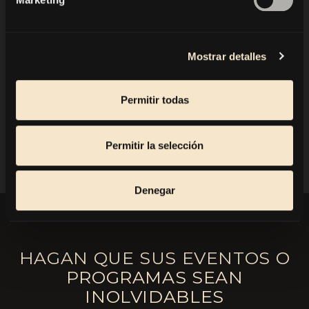
¡Bueno, nos vemos en Bolzano, Tirol del Sur!
¡Ciao!
Mostrar detalles
More info:
waltherpark.com
Permitir todas
VOLVER
Permitir la selección
Denegar
HAGAN QUE SUS EVENTOS O
PROGRAMAS SEAN
INOLVIDABLES