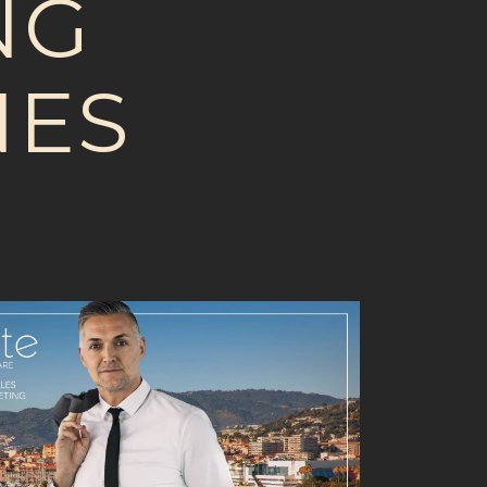
NG
NES