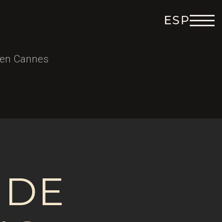
ESP
ENG
DEU
 en Cannes
ITA
FRA
IDE