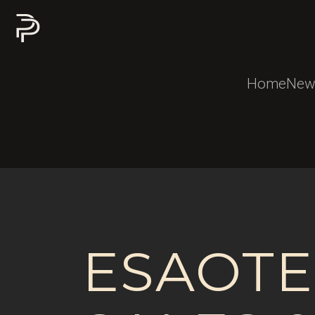
Home
New
ESAOT