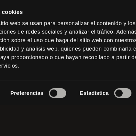
 cookies
GAN QUE SUS EVENTO
itio web se usan para personalizar el contenido y los
RAMAS SEAN INOLVID
ciones de redes sociales y analizar el tráfico. Ademá
ión sobre el uso que haga del sitio web con nuestro
ublicidad y análisis web, quienes pueden combinarla c
LA EXPERIENCIA DE SU PÚB
haya proporcionado o que hayan recopilado a partir d
RESENTACIONES CAUTIVADO
rvicios.
PIETRO POLIDORI.
Preferencias
Estadística
n Pietro hoy
para asegurarse de que s
sea profesional, memorable y lleno de 
Contáctenlo ahora.