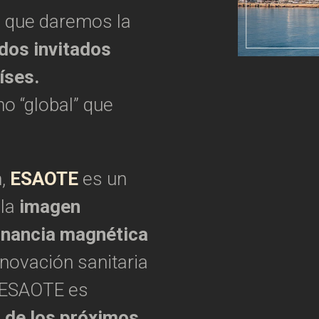
 que daremos la
ados invitados
íses.
o “global” que
n,
ESAOTE
es un
 la
imagen
nancia magnética
nnovación sanitaria
: ESAOTE es
l de los próximos