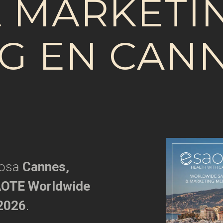
& MARKETI
G EN CAN
losa
Cannes,
OTE Worldwide
 2026
.