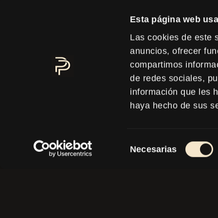
Esta página web usa
HA
Las cookies de este s
PROG
anuncios, ofrecer fun
compartimos informac
de redes sociales, p
ELEVEN 
información que les 
LAS P
haya hecho de sus se
Selección
Necesarias
de
Contácte
consentimiento
evento 