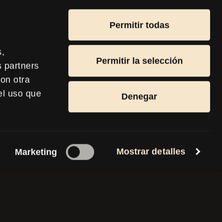
S O
Permitir todas
ABLES
s,
Permitir la selección
s partners
on otra
LICO CON
el uso que
Denegar
RAS DE
Mostrar detalles
Marketing
u próximo
energía.