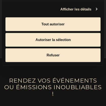
scène et je me réjouis de la normalisation et du
relèvement progressifs de mon secteur !
Afficher les détails
Ciao
Tout autoriser
RETOUR
Autoriser la sélection
Refuser
RENDEZ VOS ÉVÉNEMENTS
OU ÉMISSIONS INOUBLIABLES
!