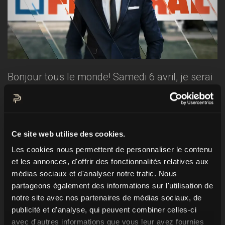
Bonjour tous le monde! Samedi 6 avril, je serai
l'hôte d'un événement très important pour une
entreprise qui m'a régulièrement réservé pour
des vidéos et des spots radio depuis 2012: le
Ce site web utilise des cookies.
gala des 50 ans de
Finstral
. Finstral est l'un des
Les cookies nous permettent de personnaliser le contenu
principaux fabricants de fenêtres et exporte
et les annonces, d'offrir des fonctionnalités relatives aux
dans toute l'Europe. Il n’est donc pas
médias sociaux et d'analyser notre trafic. Nous
surprenant que près de 1 250 invités de toute
partageons également des informations sur l'utilisation de
l’Europe assistent à ce gala. Parmi les
notre site avec nos partenaires de médias sociaux, de
publicité et d'analyse, qui peuvent combiner celles-ci
nombreux invités figure le champion du monde
avec d'autres informations que vous leur avez fournies