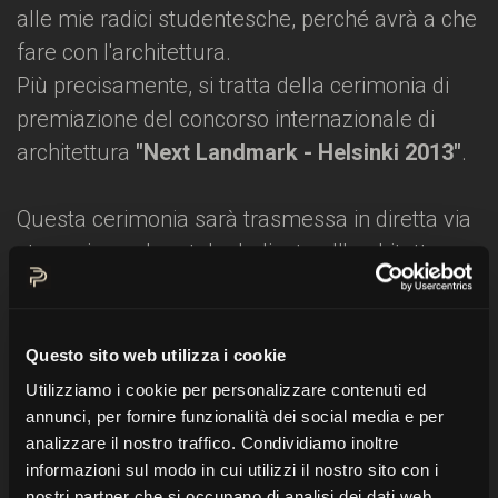
alle mie radici studentesche, perché avrà a che
fare con l'architettura.
Più precisamente, si tratta della cerimonia di
premiazione del concorso internazionale di
architettura
"Next Landmark - Helsinki 2013"
.
Questa cerimonia sarà trasmessa in diretta via
streaming sul portale dedicato all'architettura
www.floornature.com
e sul sito dedicato
contest.floornature.com
.
Questo sito web utilizza i cookie
Per venire incontro ai partecipanti e di
Utilizziamo i cookie per personalizzare contenuti ed
conseguenza anche agli spettatori provenienti
annunci, per fornire funzionalità dei social media e per
analizzare il nostro traffico. Condividiamo inoltre
da tutto il mondo, la diretta partirà alle ore
informazioni sul modo in cui utilizzi il nostro sito con i
16:00 CET.
nostri partner che si occupano di analisi dei dati web,