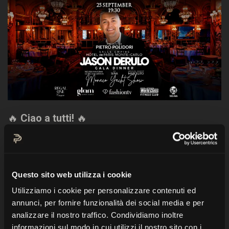
🔥
Ciao a tutti!
🔥
Sono super entusiasta di concludere
quest'estate col botto al Big Art Festival di
Monte Carlo!
Questo sito web utilizza i cookie
Il 25 settembre sarò il presentatore di una
Utilizziamo i cookie per personalizzare contenuti ed
annunci, per fornire funzionalità dei social media e per
serata epica al leggendario Hôtel de Paris
analizzare il nostro traffico. Condividiamo inoltre
Monte Carlo!
informazioni sul modo in cui utilizzi il nostro sito con i