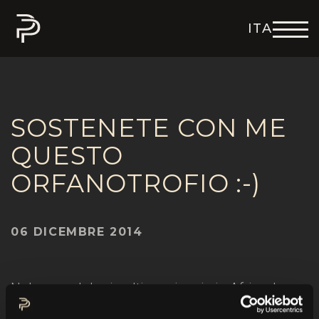
ITA
ENG
DEU
FRA
ESP
SOSTENETE CON ME
QUESTO
ORFANOTROFIO :-)
06 DICEMBRE 2014
Nel corso del mio ultimo viaggio in Africa, I
bambini dell'orfanotrofio