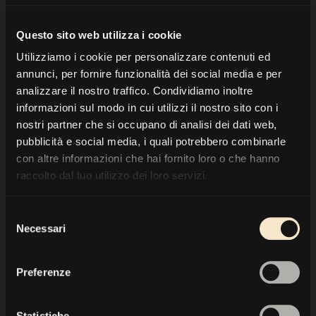
Rushaga.Nshongi Orphanage Farm
hanno
toccato il mio cuore... Invece di versarmi in
Questo sito web utilizza i cookie
testa un secchio di acqua ghiacciata
Utilizziamo i cookie per personalizzare contenuti ed
nell'ambito del "ALS Ice Bucket Challenge" ho
annunci, per fornire funzionalità dei social media e per
analizzare il nostro traffico. Condividiamo inoltre
deciso di sostenere questo orfanotrofio e I suoi
informazioni sul modo in cui utilizzi il nostro sito con i
progetti con la mia azienda
Silverback
. Date
nostri partner che si occupano di analisi dei dati web,
un'occhiata al loro sito web e chissà, forse ora,
pubblicità e social media, i quali potrebbero combinarle
nel periodo natalizio avete "in magazzino"
con altre informazioni che hai fornito loro o che hanno
raccolto dal tuo utilizzo dei loro servizi.
ancora qualche buona azione...
rushaga-
nshongi.org" title="
rushaga-nshongi.org
"
Selezione
target="_blank">
rushaga-nshongi.org
Ciao!
Necessari
del
consenso
Preferenze
INDIETRO
Statistiche