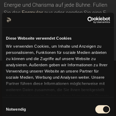
Energie und Charisma auf jede Bühne. Füllen
Sie das
Formular
aus oder senden Sie eine E-
Mail an
info@
pietropolidori.com
, um
loszulegen und Ihr Event unvergesslich zu
machen!
Diese Webseite verwendet Cookies
Wir verwenden Cookies, um Inhalte und Anzeigen zu
personalisieren, Funktionen für soziale Medien anbieten
zu können und die Zugriffe auf unsere Website zu
analysieren. Außerdem geben wir Informationen zu Ihrer
Verwendung unserer Website an unsere Partner für
soziale Medien, Werbung und Analysen weiter. Unsere
Partner führen diese Informationen möglicherweise mit
VORNAME
*
weiteren Daten zusammen, die Sie ihnen bereitgestellt
haben oder die sie im Rahmen Ihrer Nutzung der Dienste
gesammelt haben.
Einwilligungsauswahl
NACHNAME
*
Notwendig