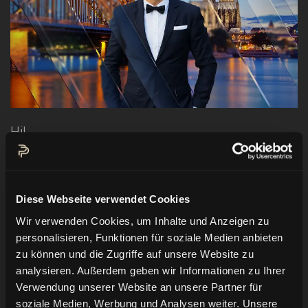
Hi!
Diese Woche geht es für mich nach langer Zeit
wieder in die Rhein Metropole Köln. Dort wurde
ich von der
Berner Group
gebucht, deren 60
Diese Webseite verwendet Cookies
Jahre Jubiläum auf englisch zu moderieren, da
Wir verwenden Cookies, um Inhalte und Anzeigen zu
Gäste aus rund 20 Ländern erwartet sind.
personalisieren, Funktionen für soziale Medien anbieten
zu können und die Zugriffe auf unsere Website zu
Die Berner Group ist eine 1957 gegründete und
analysieren. Außerdem geben wir Informationen zu Ihrer
Verwendung unserer Website an unsere Partner für
europaweit operierende Unternehmensgruppe.
soziale Medien, Werbung und Analysen weiter. Unsere