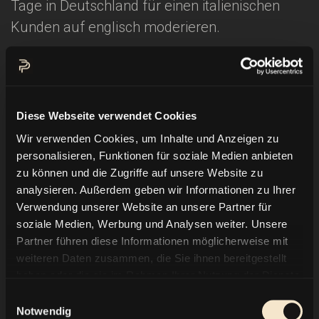
Tage in Deutschland für einen italienischen
Kunden auf englisch moderieren.
Der Kunde der italienische Konzern
Uteco Group
, eine der weltweiten Leader der
Druckinindustrie. Uteco Group hat mich
Diese Webseite verwendet Cookies
gebucht um ihre Innovationen an der
Wir verwenden Cookies, um Inhalte und Anzeigen zu
drupa 2016
zu präsentieren.
personalisieren, Funktionen für soziale Medien anbieten
zu können und die Zugriffe auf unsere Website zu
Die drupa in Düsseldorf ist die weltgrößte
analysieren. Außerdem geben wir Informationen zu Ihrer
Messe der Printmedien. Sie gilt als die
Verwendung unserer Website an unsere Partner für
soziale Medien, Werbung und Analysen weiter. Unsere
bedeutendste Leistungsschau der Druck- und
Partner führen diese Informationen möglicherweise mit
Druckmedienindustrie.
weiteren Daten zusammen, die Sie ihnen bereitgestellt
haben oder die sie im Rahmen Ihrer Nutzung der Dienste
Also dann sehen wir uns vom 31. Mai bis 10.
gesammelt haben.
Einwilligungsauswahl
Juni auf der Drupa in Düsseldorf am Uteco-
Notwendig