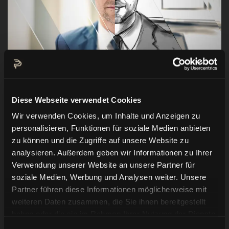
Hi Leute,
kürzlich wurde ich von einer Vereinigung
Diese Webseite verwendet Cookies
führender Premium-Marken der Haustechnik
Wir verwenden Cookies, um Inhalte und Anzeigen zu
gebucht. Bei diesem Job werde ich der
personalisieren, Funktionen für soziale Medien anbieten
Protagonist eines Videos für eine breit
zu können und die Zugriffe auf unsere Website zu
analysieren. Außerdem geben wir Informationen zu Ihrer
gefächerte Social Media Kampagne sein und
Verwendung unserer Website an unsere Partner für
gedreht wird morgen in München.
soziale Medien, Werbung und Analysen weiter. Unsere
Partner führen diese Informationen möglicherweise mit
Ich freue mich sehr über diese Abwechslung
weiteren Daten zusammen, die Sie ihnen bereitgestellt
und vor allem freue ich mich auf die
haben oder die sie im Rahmen Ihrer Nutzung der Dienste
Zusammenarbeit mit
SAINT BERLIN
, eine
gesammelt haben.