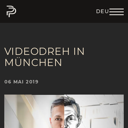
DEU
ENG
ITA
FRA
ESP
VIDEODREH IN
MÜNCHEN
06 MAI 2019