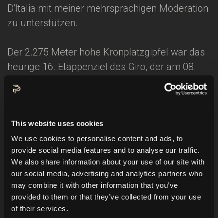
D'Italia mit meiner mehrsprachigen Moderation
zu unterstützen.
Der 2.275 Meter hohe Kronplatzgipfel war das
heurige 16. Etappenziel des Giro, der am 08.
Mai seinen Ausgangspunkt in Amsterdam
hatte. Es waren die wohl schwierigsten und
entscheidendsten 13 km der 93. Italien-
This website uses cookies
Radrundfahrt.
We use cookies to personalise content and ads, to
provide social media features and to analyse our traffic.
Ein Einzelzeitfahren forderte die Kräfte und das
We also share information about your use of our site with
psychologische Potential der Sportler bis zum
our social media, advertising and analytics partners who
Letzten, da sie alleine gegen die Zeit, die
may combine it with other information that you’ve
Anstrengung und den Schmerz fahren
provided to them or that they’ve collected from your use
of their services.
mussten. Natürlich hatten wir auch jede