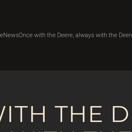
e
News
Once with the Deere, always with the Deere.
ITH THE D