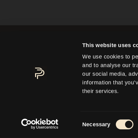
This website uses c
We use cookies to pe
LE
and to analyse our tr
S
our social media, adv
information that you’
their services.
TRANSF
Consent
Necessary
Selection