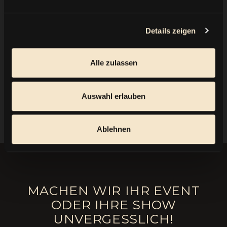
Wir sehen uns am 28. Juli auf Capri!
Details & Reservierungen:
Details zeigen
📱 WhatsApp: +48726235622
📧 E-Mail:
concert@
berin-iglesias.art
Alle zulassen
ZURÜCK
Auswahl erlauben
Ablehnen
MACHEN WIR IHR EVENT
ODER IHRE SHOW
UNVERGESSLICH!