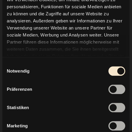
unglaublichen Marcelito, bekannt als der
personalisieren, Funktionen für soziale Medien anbieten
Sänger mit 2 Stimmen... Mit anderen Worten:
zu können und die Zugriffe auf unsere Website zu
Musik, vorzügliches Essen, luxuriöse
analysieren. Außerdem geben wir Informationen zu Ihrer
Atmosphäre und eine großartige Party unter
Verwendung unserer Website an unsere Partner für
soziale Medien, Werbung und Analysen weiter. Unsere
den Sternen von Capri.
Partner führen diese Informationen möglicherweise mit
weiteren Daten zusammen, die Sie ihnen bereitgestellt
Und das ist nur der Anfang! Das Event in Capri
haben oder die sie im Rahmen Ihrer Nutzung der Dienste
startet nämlich eine ganze Reihe von Omniyat
gesammelt haben.
Einwilligungsauswahl
Summer Collection Events, die ich den ganzen
Notwendig
Sommer über moderieren werde. Jedes
einzelne wird ein Knaller!
Präferenzen
Ich kann es kaum erwarten, an diesem
Statistiken
ikonischen Ort durch diesen magischen Abend
zu führen.
Marketing