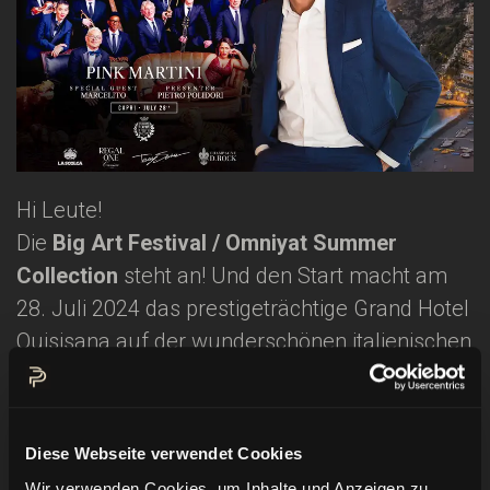
Hi Leute!
Die
Big Art Festival / Omniyat Summer
Collection
steht an! Und den Start macht am
28. Juli 2024 das prestigeträchtige Grand Hotel
Quisisana auf der wunderschönen italienischen
Insel Capri.
Es wird eine fantastische Nacht mit den
Diese Webseite verwendet Cookies
großartigen “Pink Martini” und dem
Wir verwenden Cookies, um Inhalte und Anzeigen zu